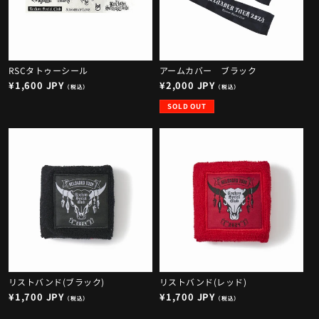
RSCタトゥーシール
アームカバー ブラック
通
¥1,600 JPY
通
¥2,000 JPY
（税込）
（税込）
常
常
SOLD OUT
価
価
格
格
リストバンド(ブラック)
リストバンド(レッド)
通
¥1,700 JPY
通
¥1,700 JPY
（税込）
（税込）
常
常