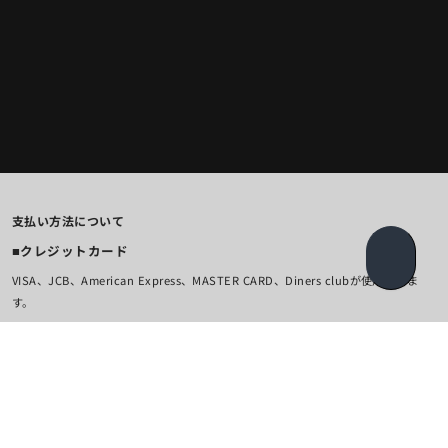
支払い方法について
■クレジットカード
SCROLL
VISA、JCB、American Express、MASTER CARD、Diners clubが使用できま
す。
クレジットカード決済では決済手数料は必要ありません。
■コンビニ決済
以下のコンビニエンスストアからお支払いが可能です。コンビニ決済の事務手数料
は 2024年12月1日まで350円（税込）、2024年12月2日より順次380円(税込)とな
ります。ご注文日の翌日から3日以内に、決済方法入力画面で選択したコンビニの