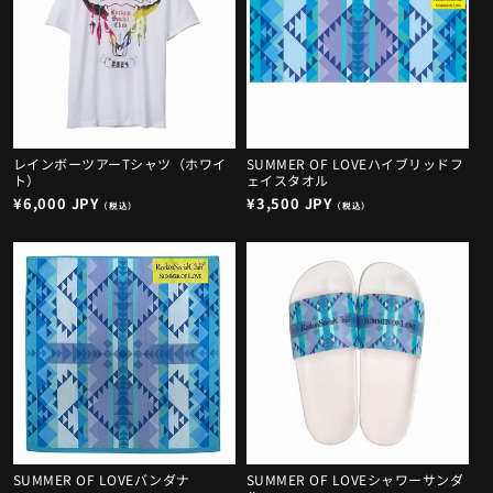
レインボーツアーTシャツ（ホワイ
SUMMER OF LOVEハイブリッドフ
ト）
ェイスタオル
通
¥6,000 JPY
通
¥3,500 JPY
（税込）
（税込）
常
常
価
価
格
格
SUMMER OF LOVEバンダナ
SUMMER OF LOVEシャワーサンダ