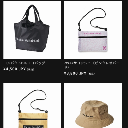
価
価
格
格
コンパクトBIGエコバッグ
2WAYサコッシュ（ピンクレオパー
ド）
通
¥4,500 JPY
（税込）
通
¥3,800 JPY
常
（税込）
常
価
価
格
格