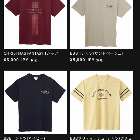
CHRISTMAS FANTASY Tシャツ
BBB Tシャツ(サンドベージュ)
通
¥6,000 JPY
通
¥5,000 JPY
（税込）
（税込）
常
常
価
価
格
格
BBB Tシャツ(ネイビー)
BBBブリティッシュTシャツ(ナチュ