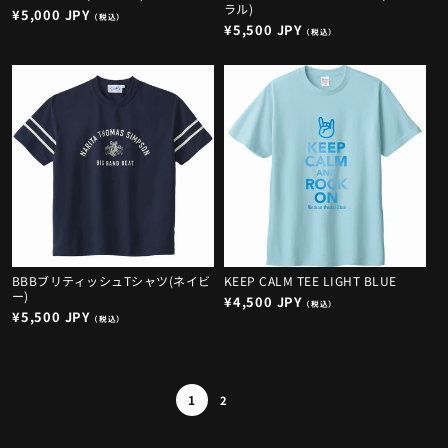
ラル)
通
¥5,000 JPY
（税込）
通
¥5,500 JPY
常
（税込）
常
価
価
格
格
BBBブリティッシュTシャツ(ネイビ
KEEP CALM TEE LIGHT BLUE
ー)
通
¥4,500 JPY
（税込）
通
¥5,500 JPY
常
（税込）
常
価
価
格
格
1
2