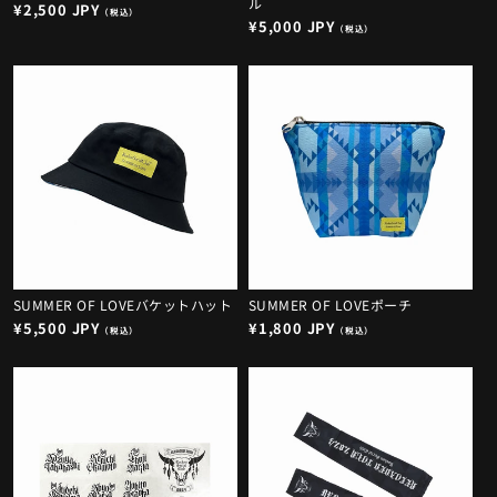
ル
通
¥2,500 JPY
（税込）
通
¥5,000 JPY
常
（税込）
常
価
価
格
格
SUMMER OF LOVEバケットハット
SUMMER OF LOVEポーチ
通
¥5,500 JPY
通
¥1,800 JPY
（税込）
（税込）
常
常
価
価
格
格