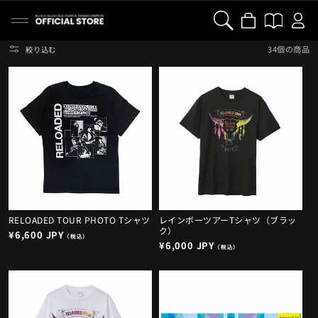
カ
グ
グ
コンテンツに進む
ー
イ
イ
ト
ン
ン
34個の商品
絞り込む
RELOADED TOUR PHOTO Tシャツ
レインボーツアーTシャツ（ブラッ
ク）
通
¥6,600 JPY
（税込）
通
¥6,000 JPY
常
（税込）
常
価
価
格
格