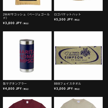
2WAYサコッシュ（ベージュゴール
ロゴバケットハット
ド）
通
¥5,500 JPY
（税込）
通
¥3,800 JPY
常
（税込）
常
価
価
格
格
缶マグタンブラー
BBBフェイスタオル
通
¥4,800 JPY
通
¥3,000 JPY
（税込）
（税込）
常
常
価
価
格
格